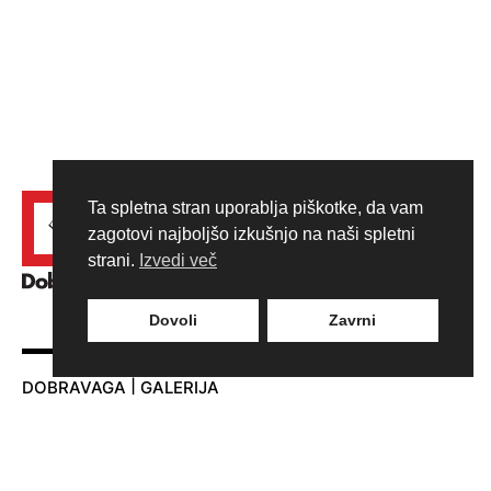
Ta spletna stran uporablja piškotke, da vam
zagotovi najboljšo izkušnjo na naši spletni
strani.
Izvedi več
Dovoli
Zavrni
DOBRAVAGA | GALERIJA
Adamič-Lundrovo nabrežje 5
1000 Ljubljana