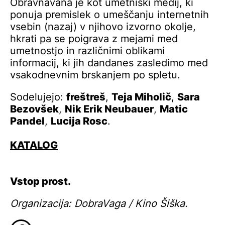
Obravnavana je kot umetniški medij, ki
ponuja premislek o umeščanju internetnih
vsebin (nazaj) v njihovo izvorno okolje,
hkrati pa se poigrava z mejami med
umetnostjo in različnimi oblikami
informacij, ki jih dandanes zasledimo med
vsakodnevnim brskanjem po spletu.
Sodelujejo:
freštreš
,
Teja Miholič
,
Sara
Bezovšek
,
Nik Erik Neubauer
,
Matic
Pandel
,
Lucija Rosc
.
KATALOG
Vstop prost.
Organizacija: DobraVaga / Kino Šiška.