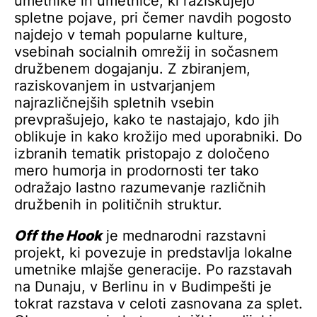
umetnike in umetnice, ki raziskujejo
spletne pojave, pri čemer navdih pogosto
najdejo v temah popularne kulture,
vsebinah socialnih omrežij in sočasnem
družbenem dogajanju. Z zbiranjem,
raziskovanjem in ustvarjanjem
najrazličnejših spletnih vsebin
prevprašujejo, kako te nastajajo, kdo jih
oblikuje in kako krožijo med uporabniki. Do
izbranih tematik pristopajo z določeno
mero humorja in prodornosti ter tako
odražajo lastno razumevanje različnih
družbenih in političnih struktur.
Off the Hook
je mednarodni razstavni
projekt, ki povezuje in predstavlja lokalne
umetnike mlajše generacije. Po razstavah
na Dunaju, v Berlinu in v Budimpešti je
tokrat razstava v celoti zasnovana za splet.