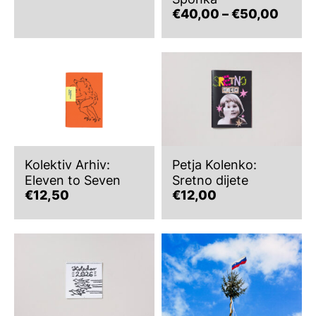
Cenov
€
40,00
–
€
50,00
razpo
od
Ta
izdelek
€40,
ima
do
več
€50,
različic.
Možnosti
lahko
izberete
na
strani
izdelka
Kolektiv Arhiv:
Petja Kolenko:
Eleven to Seven
Sretno dijete
€
12,50
€
12,00