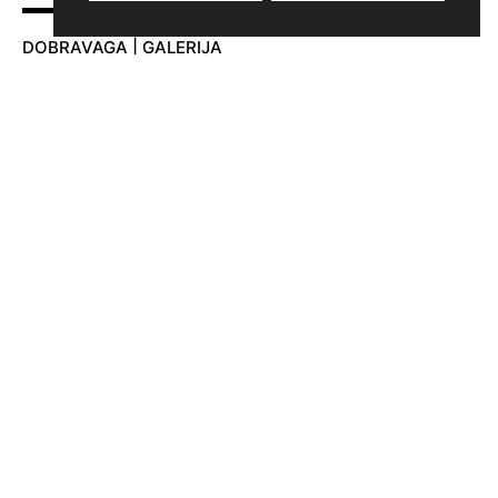
DOBRAVAGA | GALERIJA
Adamič-Lundrovo nabrežje 5
1000 Ljubljana
T:
+386 30 310 106
E:
info@dobravaga.si
ODPIRALNI ČAS:
PON-PET
10.00-18.00
SOB
10.00-15.00
nedelja in prazniki zaprto