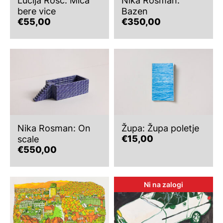
Lucija Rosc: Mica
Nika Rosman:
bere vice
Bazen
€
55,00
€
350,00
Nika Rosman: On
Župa: Župa poletje
€
15,00
scale
€
550,00
Ni na zalogi