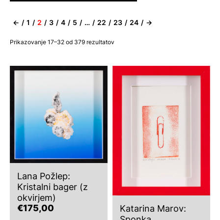
←
1
2
3
4
5
…
22
23
24
→
Razvrščeno
Prikazovanje 17–32 od 379 rezultatov
po
datumu
Lana Požlep:
Kristalni bager (z
okvirjem)
€
175,00
Katarina Marov:
Sponka