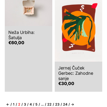
Neža Urbiha:
Šatulja
€
60,00
Jernej Čuček
Gerbec: Zahodne
sanje
€
30,00
←
1
2
3
4
5
…
22
23
24
→