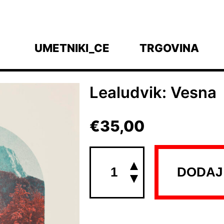
UMETNIKI_CE
TRGOVINA
Lealudvik: Vesna
€
35,00
Lealudvik:
Vesna
DODAJ
količina