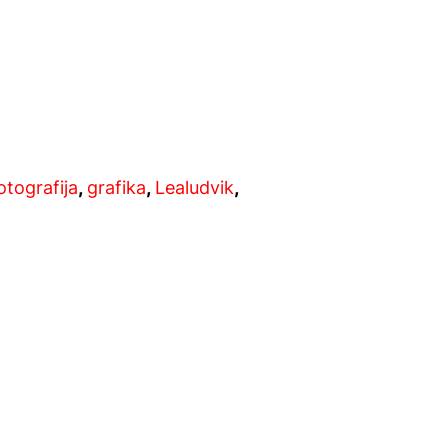
otografija
,
grafika
,
Lealudvik
,