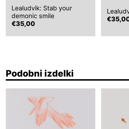
Lealudvik: Stab your
Lealudv
demonic smile
€
35,0
€
35,00
Podobni izdelki