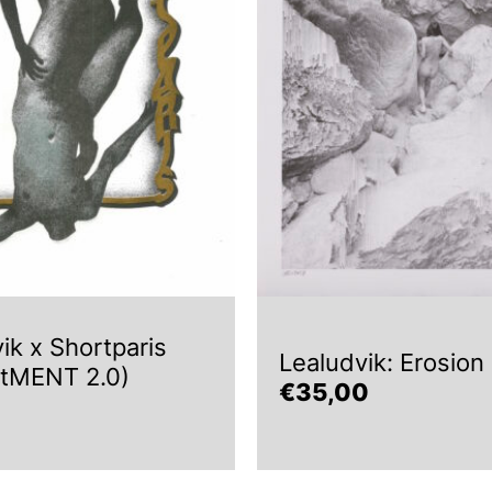
ik x Shortparis
Lealudvik: Erosion 
ntMENT 2.0)
€
35,00
0