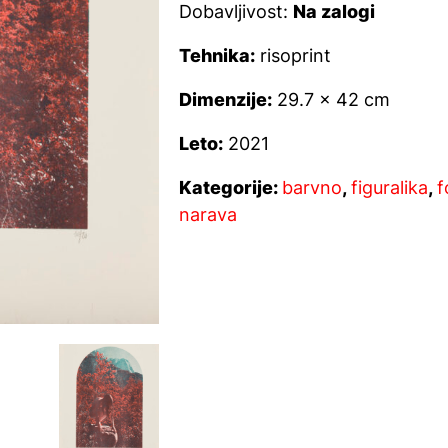
Dobavljivost:
Na zalogi
Tehnika:
risoprint
Dimenzije:
29.7 x 42 cm
Leto:
2021
Kategorije:
barvno
,
figuralika
,
f
narava