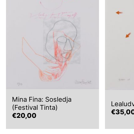
Mina Fina: Sosledja
Lealudv
(Festival Tinta)
€
35,0
€
20,00