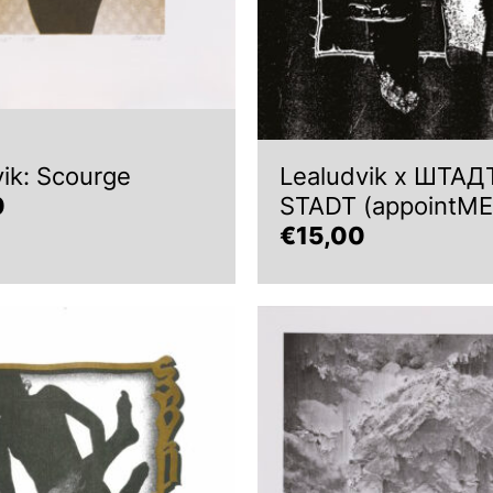
ik: Scourge
Lealudvik x ШТАДТ
0
STADT (appointME
€
15,00