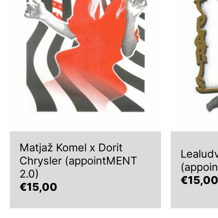
Matjaž Komel x Dorit
Lealudv
Chrysler (appointMENT
(appoi
2.0)
€
15,0
€
15,00