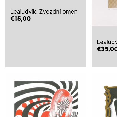
Lealudvik: Zvezdni omen
€
15,00
Lealudv
€
35,0