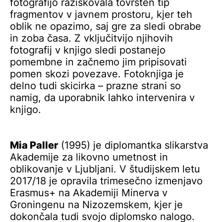
fotografijo raziskovala tovrsten tip
fragmentov v javnem prostoru, kjer teh
oblik ne opazimo, saj gre za sledi obrabe
in zoba časa. Z vključitvijo njihovih
fotografij v knjigo sledi postanejo
pomembne in začnemo jim pripisovati
pomen skozi povezave. Fotoknjiga je
delno tudi skicirka – prazne strani so
namig, da uporabnik lahko intervenira v
knjigo.
Mia Paller
(1995) je diplomantka slikarstva
Akademije za likovno umetnost in
oblikovanje v Ljubljani. V študijskem letu
2017/18 je opravila trimesečno izmenjavo
Erasmus+ na Akademiji Minerva v
Groningenu na Nizozemskem, kjer je
dokončala tudi svojo diplomsko nalogo.