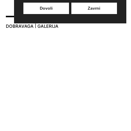
Dovoli
Zavrni
DOBRAVAGA | GALERIJA
Adamič-Lundrovo nabrežje 5
1000 Ljubljana
T:
+386 30 310 106
E:
info@dobravaga.si
ODPIRALNI ČAS:
PON-PET
10.00-18.00
SOB
10.00-15.00