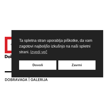
Ta spletna stran uporablja piškotke, da vam
zagotovi najboljšo izkušnjo na naši spletni
strani.
Izvedi več
Dovoli
Zavrni
DOBRAVAGA | GALERIJA
Adamič-Lundrovo nabrežje 5
1000 Ljubljana
T:
+386 30 310 106