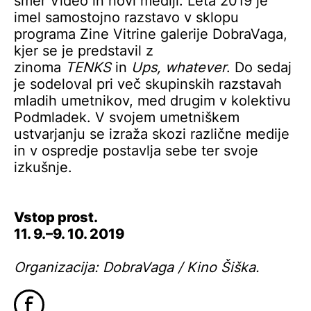
smer Video in novi mediji. Leta 2019 je
imel samostojno razstavo v sklopu
programa Zine Vitrine galerije DobraVaga,
kjer se je predstavil z
zinoma
TENKS
in
Ups, whatever
. Do sedaj
je sodeloval pri več skupinskih razstavah
mladih umetnikov, med drugim v kolektivu
Podmladek. V svojem umetniškem
ustvarjanju se izraža skozi različne medije
in v ospredje postavlja sebe ter svoje
izkušnje.
Vstop prost.
11. 9.–9. 10. 2019
Organizacija: DobraVaga / Kino Šiška.