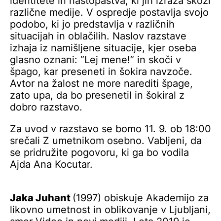
identitete in nastopaštva, ki jih izraža skozi
različne medije. V ospredje postavlja svojo
podobo, ki jo predstavlja v različnih
situacijah in oblačilih. Naslov razstave
izhaja iz namišljene situacije, kjer oseba
glasno oznani: “Lej mene!” in skoči v
špago, kar preseneti in šokira navzoče.
Avtor na žalost ne more narediti špage,
zato upa, da bo presenetil in šokiral z
dobro razstavo.
Za uvod v razstavo se bomo 11. 9. ob 18:00
srečali Z umetnikom osebno. Vabljeni, da
se pridružite pogovoru, ki ga bo vodila
Ajda Ana Kocutar.
Jaka Juhant
(1997) obiskuje Akademijo za
likovno umetnost in oblikovanje v Ljubljani,