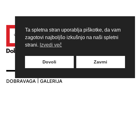
Ta spletna stran uporablja piškotke, da vam
zagotovi najboljšo izkušnjo na naši spletni
strani.
Izvedi več
Dovoli
Zavrni
DOBRAVAGA | GALERIJA
Adamič-Lundrovo nabrežje 5
1000 Ljubljana
T:
+386 30 310 106
E:
info@dobravaga.si